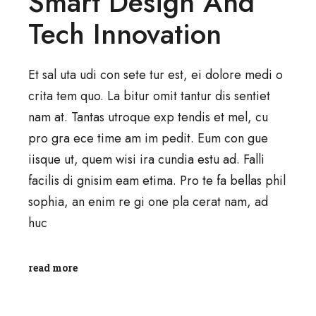
Smart Design And
Tech Innovation
Et sal uta udi con sete tur est, ei dolore medi o
crita tem quo. La bitur omit tantur dis sentiet
nam at. Tantas utroque exp tendis et mel, cu
pro gra ece time am im pedit. Eum con gue
iisque ut, quem wisi ira cundia estu ad. Falli
facilis di gnisim eam etima. Pro te fa bellas phil
sophia, an enim re gi one pla cerat nam, ad
huc
read more