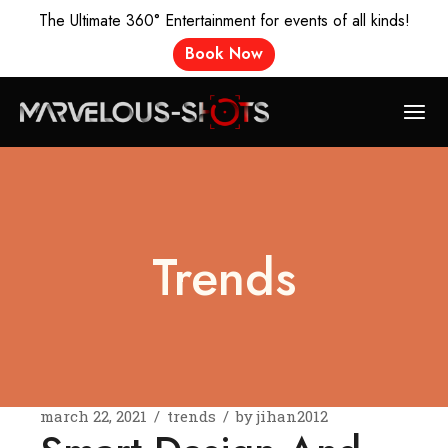
The Ultimate 360° Entertainment for events of all kinds!
Book Now
Skip
to
the
content
Trends
march 22, 2021
trends
by
jihan2012